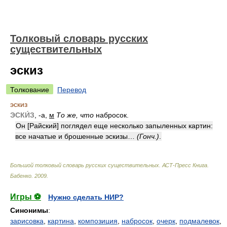
Толковый словарь русских
существительных
эскиз
Толкование
Перевод
эскиз
ЭСКИ́З
, -а,
м
То же, что
набросок.
Он [Райский] поглядел еще несколько запыленных картин:
все начатые и брошенные эскизы…
(Гонч.)
.
Большой толковый словарь русских существительных. АСТ-Пресс Книга
.
Бабенко
.
2009
.
Игры ⚽
Нужно сделать НИР?
Синонимы
:
зарисовка
,
картина
,
композиция
,
набросок
,
очерк
,
подмалевок
,