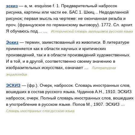
эскиз
— а, м. esquisse f. 1. Предварительный набросок
рисунка, картины или части ее. БАС 1. Шкиц .. Недоделанной
рисунок; первая мысль на чертеже: не окончанная резьба и
проч. (французское по германскому выговору). 1772. Сл. архит.
Я обучаюсь под… …
Исторический словарь галлицизмов русского языка
Эскиз
— термин, заимствованный из живописи. В литературе
применяется как в области научных и критических
произведений, так и в области произведений художественных.
И в той, и в другой, соответственно своему значению в
изобразительных искусствах, означает …
Литературная
энциклопедия
ЭСКИЗ
— (фр.). Очерк, набросок. Словарь иностранных слов,
вошедших в состав русского языка. Чудинов А.Н., 1910. ЭСКИЗ
набросок, очерк. Полный словарь иностранных слов, вошедших
в употребление в русском языке. Попов М., 1907. ЭСКИЗ …
Словарь иностранных слов русского языка