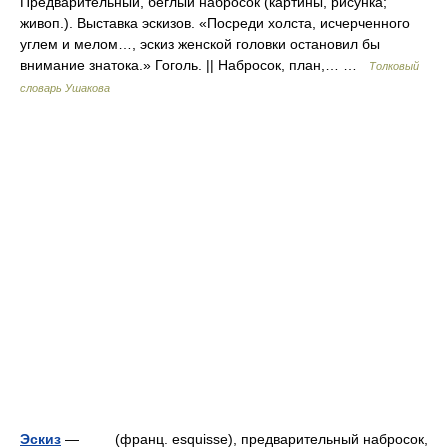
Предварительный, беглый набросок (картины, рисунка;
живоп.). Выставка эскизов. «Посреди холста, исчерченного
углем и мелом…, эскиз женской головки остановил бы
внимание знатока.» Гоголь. || Набросок, план,… …
Толковый
словарь Ушакова
Эскиз
— (франц. esquisse), предварительный набросок,