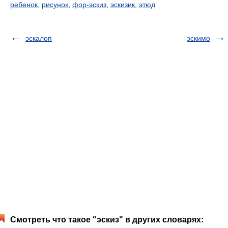
ребенок
,
рисунок
,
фор-эскиз
,
эскизик
,
этюд
эскалоп
эскимо
Смотреть что такое "эскиз" в других словарях: